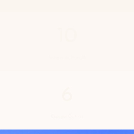
10
Hectares de Vignoble
6
Cépages Cultivés