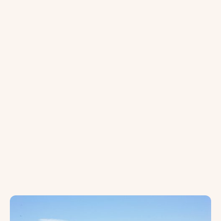
Prendre contact
Téléphone : +(33) 6 07 16 76 13
Courriel : contact@carabote.com
Adresse : Domaine Les Chemins de Carabote,
Route de Brignac, 34725 St André de Sangonis
Administration :
Les Chemins de Carabote,
Mas de Navas, 34150 Gignac.