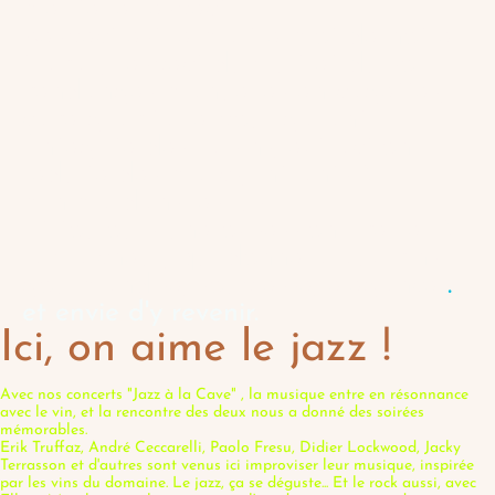
mérite le respect.
Respect est le maître mot de notre
travail, respect du fruit et du sol :
vendanges manuelles en cagettes,
cave gravitaire pour garantir
l'intégrité des raisins, extraction
réduite des marcs, intrants à
minima dans les jus.
Et toujours une obsession : veiller à
la fraîcheur, qui donnera aux vins
gourmandise, souplesse, élégance..
.
et envie d'y revenir.
Ici, on aime le jazz !
Avec nos concerts "Jazz à la Cave" , la musique entre en résonnance
avec le vin, et la rencontre des deux nous a donné des soirées
mémorables.
Erik Truffaz, André Ceccarelli, Paolo Fresu, Didier Lockwood, Jacky
Terrasson et d'autres sont venus ici improviser leur musique, inspirée
par les vins du domaine. Le jazz, ça se déguste... Et le rock aussi, avec