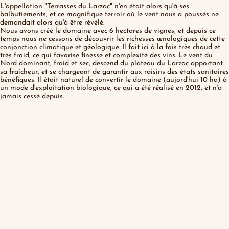
L'appellation "Terrasses du Larzac" n'en était alors qu'à ses
balbutiements, et ce magnifique terroir où le vent nous a poussés ne
demandait alors qu'à être révélé.
Nous avons créé le domaine avec 6 hectares de vignes, et depuis ce
temps nous ne cessons de découvrir les richesses œnologiques de cette
conjonction climatique et géologique. Il fait ici à la fois très chaud et
très froid, ce qui favorise finesse et complexité des vins. Le vent du
Nord dominant, froid et sec, descend du plateau du Larzac apportant
sa fraîcheur, et se chargeant de garantir aux raisins des états sanitaires
bénéfiques. Il était naturel de convertir le domaine (aujord'hui 10 ha) à
un mode d'exploitation biologique, ce qui a été réalisé en 2012, et n'a
jamais cessé depuis.
Tout commence avec ces cailloux,
galets abandonnés par l'Hérault il y
a des millénaires, et qui garnissent
toutes les parcelles du domaine...
Sous cette épaisse couche de pierre,
chaque pied de vigne puise ses
éléments nourriciers en grande
profondeur pour nous offrir les plus
beaux raisins.
Un tel effort répété chaque année